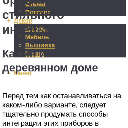
Стены
стильного
Потолок
Декор
интерьера
Шторы
Мебель
Вышивка
Камин или печь в
Панно
деревянном доме
Меню
Перед тем как останавливаться на
каком-либо варианте, следует
тщательно продумать способы
интеграции этих приборов в