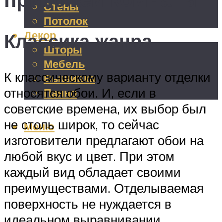
Стены
Потолок
Декор
Классика жанра
Шторы
Мебель
К классическому варианту отделки
Вышивка
относятся обои. И, если в
Панно
советские времена, их выбор был
не столь широк, то сейчас
Меню
изготовители предлагают обои на
любой вкус и цвет. При этом
каждый вид обладает своими
преимуществами. Отделываемая
поверхность не нуждается в
идеальном выравнивании.