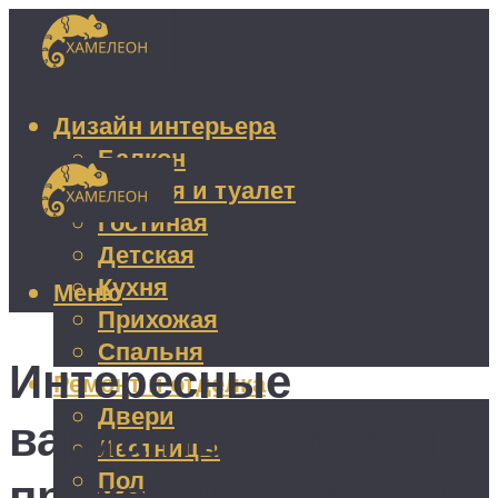
Дизайн интерьера
Балкон
Ванная и туалет
Гостиная
Детская
Кухня
Меню
Прихожая
Спальня
Интересные
Ремонт и отделка
Двери
варианты отделки
Лестницы
Пол
прихожей комнаты