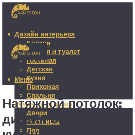
Дизайн интерьера
Балкон
Ванная и туалет
Гостиная
Детская
Кухня
Меню
Прихожая
Спальня
Натяжной потолок:
Ремонт и отделка
Двери
дизайн освещения в
Лестницы
Пол
кухонном