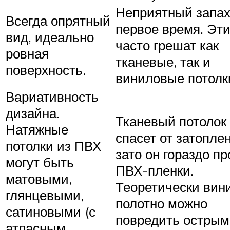
Неприятный запа
Всегда опрятный
первое время. Эт
вид, идеально
часто грешат как
ровная
тканевые, так и
поверхность.
виниловые потолк
Вариативность
дизайна.
Тканевый потолок
Натяжные
спасет от затопле
потолки из ПВХ
зато он гораздо п
могут быть
ПВХ-пленки.
матовыми,
Теоретически вин
глянцевыми,
полотно можно
сатиновыми (с
повредить острым
атласным