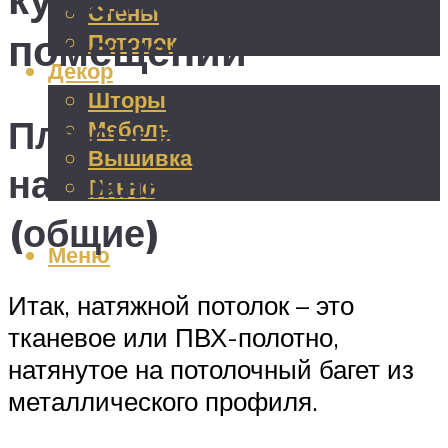
Стены
помещении
Потолок
Декор
Шторы
Плюсы и минусы
Мебель
Вышивка
натяжных потолков
Панно
(общие)
Меню
Итак, натяжной потолок – это
тканевое или ПВХ-полотно,
натянутое на потолочный багет из
металлического профиля.