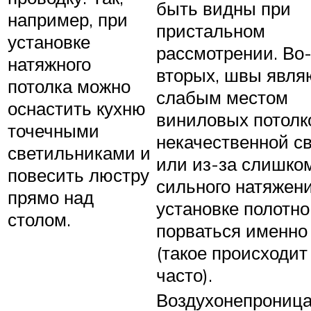
быть видны при
например, при
пристальном
установке
рассмотрении. Во
натяжного
вторых, швы явля
потолка можно
слабым местом
оснастить кухню
виниловых потолк
точечными
некачественной с
светильниками и
или из-за слишко
повесить люстру
сильного натяжен
прямо над
установке полотн
столом.
порваться именно
(такое происходит
часто).
Воздухонепрониц