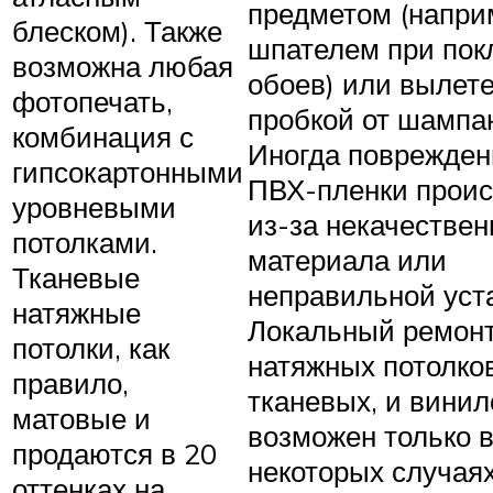
предметом (напри
блеском). Также
шпателем при пок
возможна любая
обоев) или вылет
фотопечать,
пробкой от шампан
комбинация с
Иногда поврежден
гипсокартонными
ПВХ-пленки проис
уровневыми
из-за некачествен
потолками.
материала или
Тканевые
неправильной уст
натяжные
Локальный ремон
потолки, как
натяжных потолков
правило,
тканевых, и винил
матовые и
возможен только 
продаются в 20
некоторых случаях
оттенках на