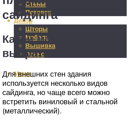
Стены
сайдинга
Потолок
Декор
Шторы
Какой материал
Мебель
Вышивка
выбрать
Панно
Меню
Для внешних стен здания
используется несколько видов
сайдинга, но чаще всего можно
встретить виниловый и стальной
(металлический).