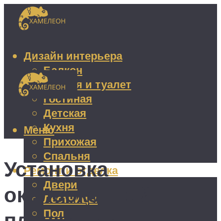
Дизайн интерьера
Балкон
Ванная и туалет
Гостиная
Детская
Кухня
Меню
Прихожая
Спальня
Установка
Ремонт и отделка
Двери
околооконной
Лестницы
Пол
планки для