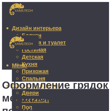
Дизайн интерьера
Балкон
Ванная и туалет
Гостиная
Детская
Кухня
Меню
Прихожая
Спальня
Оформление грядок
Ремонт и отделка
Двери
металлом с
Лестницы
Пол
полимерным