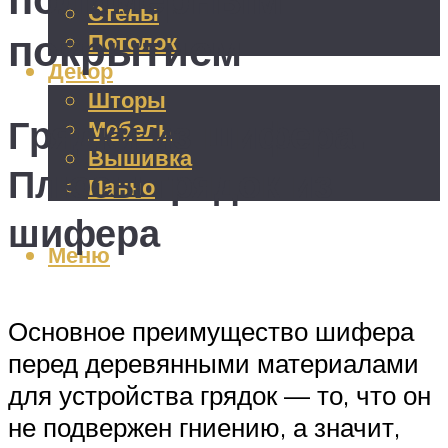
Стены
покрытием
Потолок
Декор
Шторы
Грядки из шифера.
Мебель
Вышивка
Плюсы грядок из
Панно
шифера
Меню
Основное преимущество шифера
перед деревянными материалами
для устройства грядок — то, что он
не подвержен гниению, а значит,