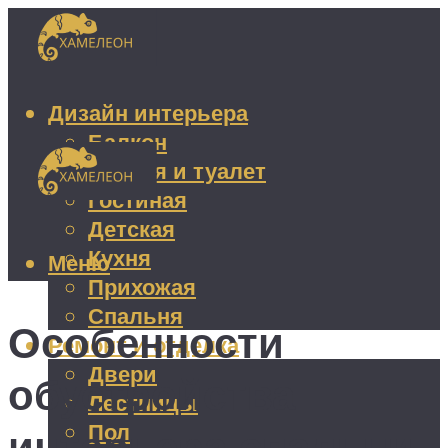
Дизайн интерьера
Балкон
Ванная и туалет
Гостиная
Детская
Кухня
Меню
Прихожая
Спальня
Особенности
Ремонт и отделка
Двери
обустройства
Лестницы
Пол
интерьера спальни