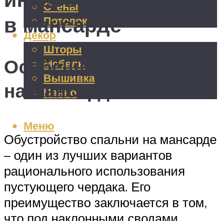
Стены
в мансарде
Потолок
Декор
Шторы
Особенности спальни
Мебель
Вышивка
на мансарде
Панно
Меню
Обустройство спальни на мансарде
– один из лучших вариантов
рационального использования
пустующего чердака. Его
преимущество заключается в том,
что под наклонными сводами