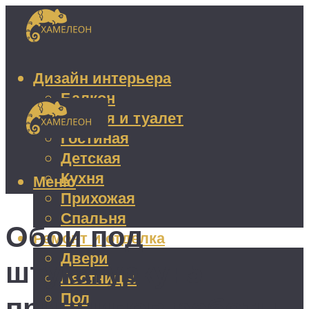
Дизайн интерьера
Балкон
Ванная и туалет
Гостиная
Детская
Кухня
Меню
Прихожая
Спальня
Обои под
Ремонт и отделка
Двери
штукатурку: 5
Лестницы
Пол
принципов работы