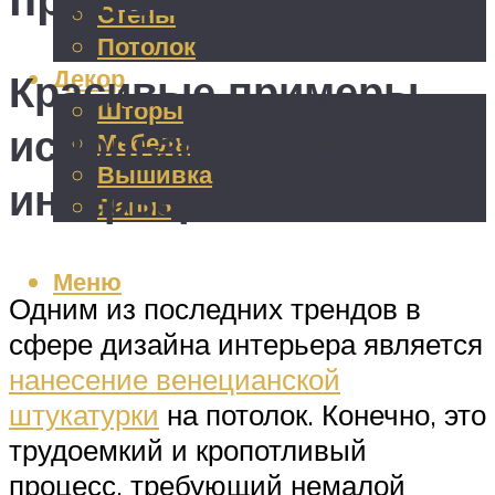
Стены
Потолок
Декор
Красивые примеры
Шторы
использования в
Мебель
Вышивка
интерьере
Панно
Меню
Одним из последних трендов в
сфере дизайна интерьера является
нанесение венецианской
штукатурки
на потолок. Конечно, это
трудоемкий и кропотливый
процесс, требующий немалой