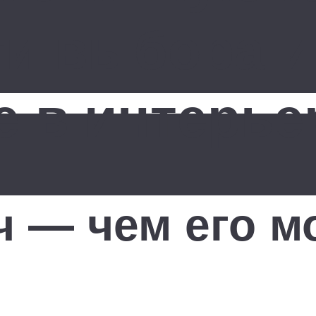
ти выбора и
 в интерье
ч — чем его м