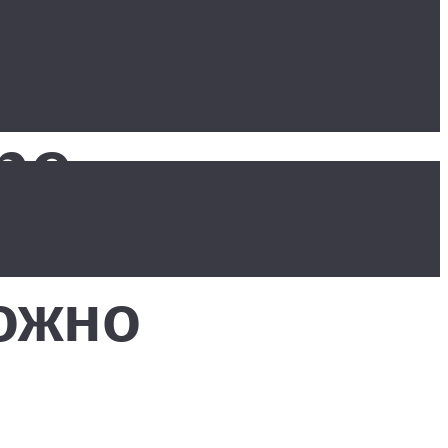
ре
ожно