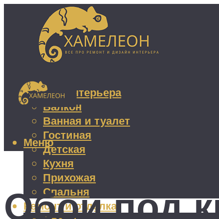
Дизайн интерьера
Балкон
Ванная и туалет
Гостиная
Меню
Детская
Кухня
Прихожая
Обои под к
Спальня
Ремонт и отделка