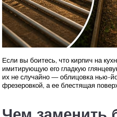
Если вы боитесь, что кирпич на кух
имитирующую его гладкую глянцевую
их не случайно — облицовка нью-йо
фрезеровкой, а ее блестящая повер
Чем заменить 