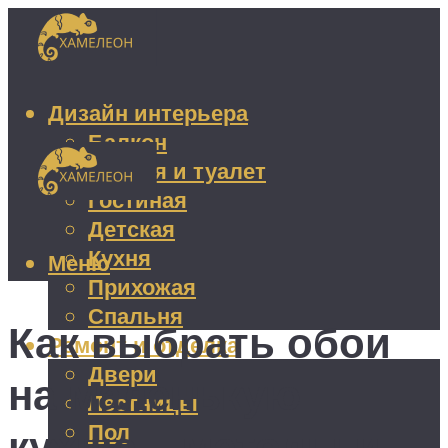
Дизайн интерьера
Балкон
Ванная и туалет
Гостиная
Детская
Кухня
Меню
Прихожая
Спальня
Как выбрать обои
Ремонт и отделка
Двери
на маленькую
Лестницы
Пол
кухню – методы и