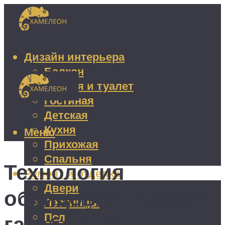
Дизайн интерьера
Балкон
Ванная и туалет
Гостиная
Детская
Кухня
Меню
Прихожая
Спальня
Технология
Ремонт и отделка
Двери
облицовки дома из
Лестницы
Пол
газобетона