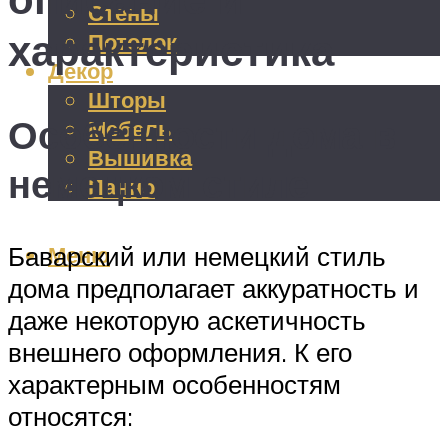
Стены
характеристика
Потолок
Декор
Шторы
Особенности дома в
Мебель
Вышивка
немецком стиле
Панно
Меню
Баварский или немецкий стиль
дома предполагает аккуратность и
даже некоторую аскетичность
внешнего оформления. К его
характерным особенностям
относятся: