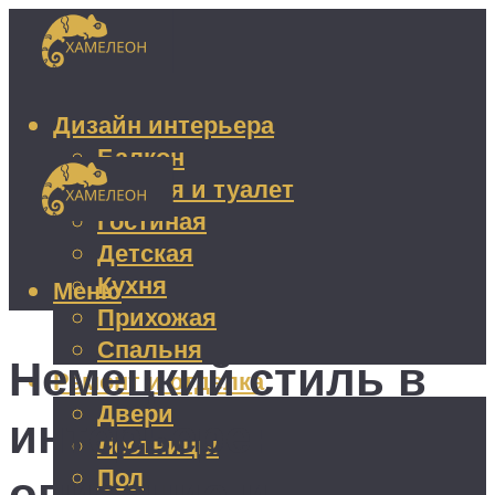
Дизайн интерьера
Балкон
Ванная и туалет
Гостиная
Детская
Кухня
Меню
Прихожая
Спальня
Немецкий стиль в
Ремонт и отделка
Двери
интерьере:
Лестницы
Пол
описание и