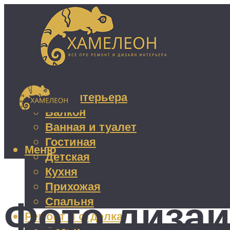
Дизайн интерьера
Балкон
Ванная и туалет
Гостиная
Меню
Детская
Кухня
Прихожая
Фото диза
Спальня
Ремонт и отделка