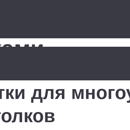
и потолкам
ками
тки для мног
толков