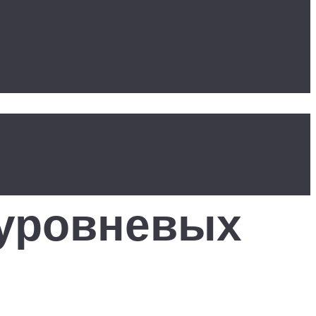
и и
оуровневых