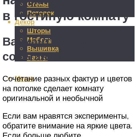
Стены
в гостиную комнату
Потолок
Декор
Шторы
Варианты цветовых
Мебель
Вышивка
сочетаний
Панно
Меню
Сочетание разных фактур и цветов
на потолке сделает комнату
оригинальной и необычной
Если вам нравятся эксперименты,
обратите внимание на яркие цвета.
Если больше любите