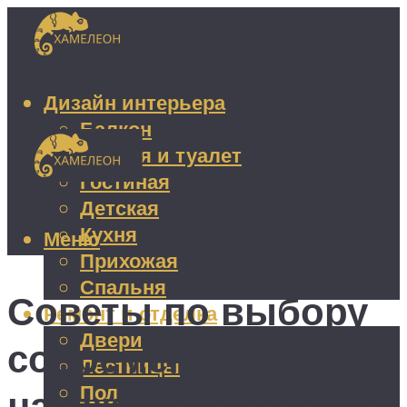
Дизайн интерьера
Балкон
Ванная и туалет
Гостиная
Детская
Кухня
Меню
Прихожая
Спальня
Советы по выбору
Ремонт и отделка
Двери
современных
Лестницы
Пол
натяжных потолков