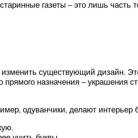
таринные газеты – это лишь часть т
 изменить существующий дизайн. Это
го прямого назначения – украшения с
ример, одуванчики, делают интерьер
кую.
ее учить буквы.