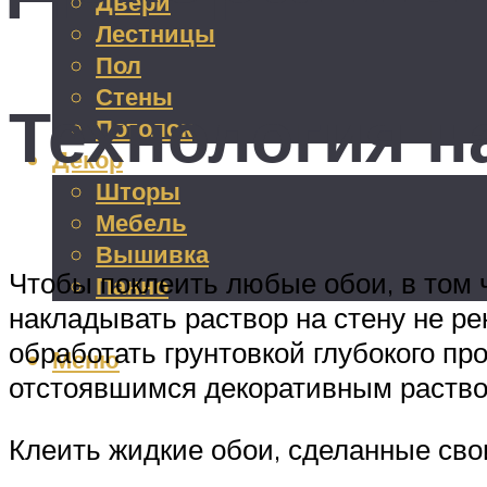
Двери
Лестницы
Пол
Стены
Технология н
Потолок
Декор
Шторы
Мебель
Вышивка
Чтобы поклеить любые обои, в том 
Панно
накладывать раствор на стену не ре
обработать грунтовкой глубокого пр
Меню
отстоявшимся декоративным раство
Клеить жидкие обои, сделанные сво