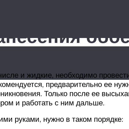
анесения обо
числе и жидкие, необходимо провести
комендуется, предварительно ее нужн
оникновения. Только после ее высых
ром и работать с ним дальше.
ими руками, нужно в таком порядке: