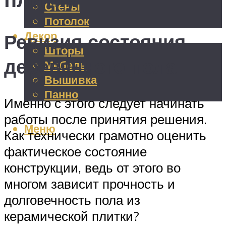
Стены
Потолок
Декор
Ревизия состояния
Шторы
деревянного пола
Мебель
Вышивка
Панно
Именно с этого следует начинать
работы после принятия решения.
Меню
Как технически грамотно оценить
фактическое состояние
конструкции, ведь от этого во
многом зависит прочность и
долговечность пола из
керамической плитки?