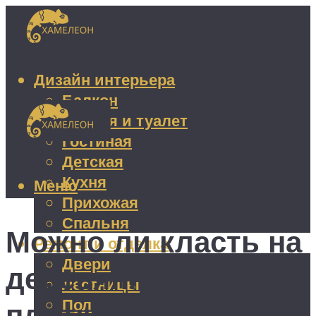
Дизайн интерьера
Балкон
Ванная и туалет
Гостиная
Детская
Кухня
Меню
Прихожая
Спальня
Можно ли класть на
Ремонт и отделка
Двери
деревянный пол
Лестницы
Пол
плитку