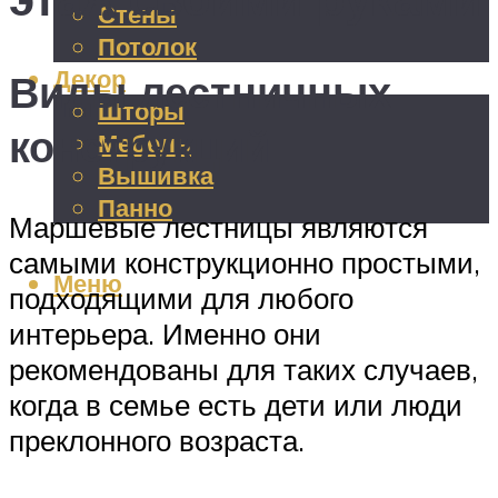
Стены
Потолок
Декор
Виды лестничных
Шторы
конструкций
Мебель
Вышивка
Панно
Маршевые лестницы являются
самыми конструкционно простыми,
Меню
подходящими для любого
интерьера. Именно они
рекомендованы для таких случаев,
когда в семье есть дети или люди
преклонного возраста.