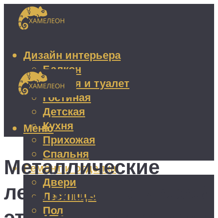
Дизайн интерьера
Балкон
Ванная и туалет
Гостиная
Детская
Кухня
Меню
Прихожая
Спальня
Металлические
Ремонт и отделка
Двери
лестницы на второй
Лестницы
Пол
этаж своими руками