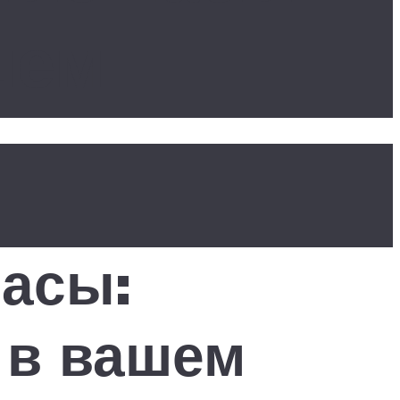
шем
асы:
 в вашем