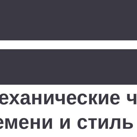
чность в ва
еханические ч
емени и стиль