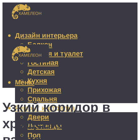
Дизайн интерьера
Балкон
Ванная и туалет
Гостиная
Детская
Кухня
Меню
Прихожая
Спальня
Узкий коридор в
Ремонт и отделка
Двери
хрущевке —
Лестницы
Пол
варианты дизайна