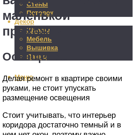
Стены
маленькой
Потолок
Декор
прихожей
Шторы
Мебель
Вышивка
Освещение
Панно
Меню
Делая ремонт в квартире своими
руками, не стоит упускать
размещение освещения
Стоит учитывать, что интерьер
коридора достаточно темный и в
нем нет окон, поэтому важно