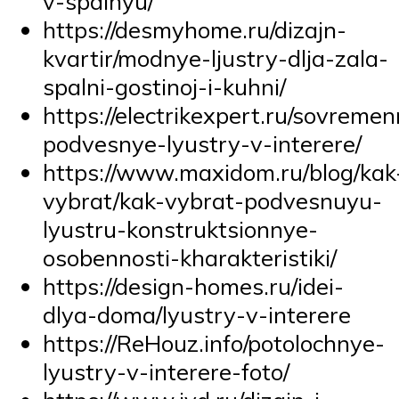
v-spalnyu/
https://desmyhome.ru/dizajn-
kvartir/modnye-ljustry-dlja-zala-
spalni-gostinoj-i-kuhni/
https://electrikexpert.ru/sovreme
podvesnye-lyustry-v-interere/
https://www.maxidom.ru/blog/kak
vybrat/kak-vybrat-podvesnuyu-
lyustru-konstruktsionnye-
osobennosti-kharakteristiki/
https://design-homes.ru/idei-
dlya-doma/lyustry-v-interere
https://ReHouz.info/potolochnye-
lyustry-v-interere-foto/