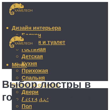
Дизайн интерьера
Балкон
Ванная и туалет
Гостиная
Детская
Кухня
Меню
Прихожая
Спальня
Выбор люстры в
Ремонт и отделка
Двери
гостиную: 3 совета
Лестницы
Пол