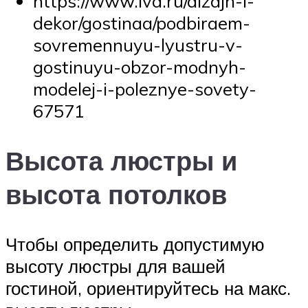
https://www.ivd.ru/dizajn-i-
dekor/gostinaa/podbiraem-
sovremennuyu-lyustru-v-
gostinuyu-obzor-modnyh-
modelej-i-poleznye-sovety-
67571
Высота люстры и
высота потолков
Чтобы определить допустимую
высоту люстры для вашей
гостиной, ориентируйтесь на макс.