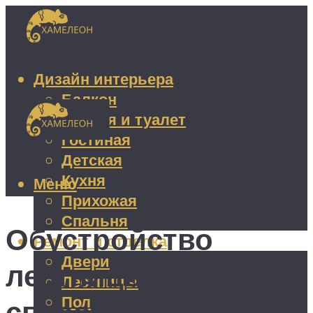
Дизайн интерьера
Балкон
Ванная и туалет
Гостиная
Детская
Кухня
Меню
Прихожая
Спальня
Обустройство
Ремонт и отделка
Двери
лестницы в доме: 3
Лестницы
Пол
способа