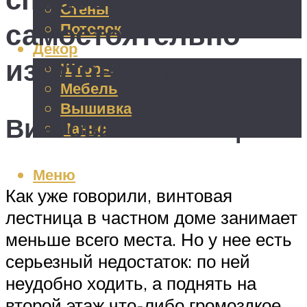
Стены
самостоятельно
Потолок
Декор
изготовления
Шторы
Мебель
Вышивка
Винтовая лестница
Панно
Меню
Как уже говорили, винтовая
лестница в частном доме занимает
меньше всего места. Но у нее есть
серьезный недостаток: по ней
неудобно ходить, а поднять на
второй этаж что-либо громоздкое