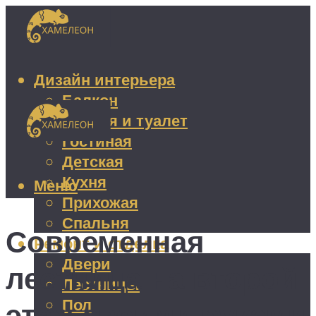
Дизайн интерьера
Балкон
Ванная и туалет
Гостиная
Детская
Кухня
Меню
Прихожая
Спальня
Современная
Ремонт и отделка
Двери
лестница на второй
Лестницы
Пол
этаж своими руками