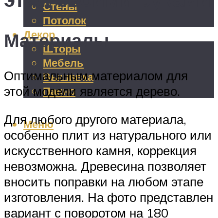
Стены
Потолок
Декор
Материалы
Шторы
Мебель
Оптимальным материалом для
Вышивка
этой модели является дерево.
Панно
Для любого другого материала,
Меню
особенно плит из натурального или
искусственного камня, коррекция
невозможна. Древесина позволяет
вносить поправки на любом этапе
изготовления. На фото представлен
вариант с поворотом на 180