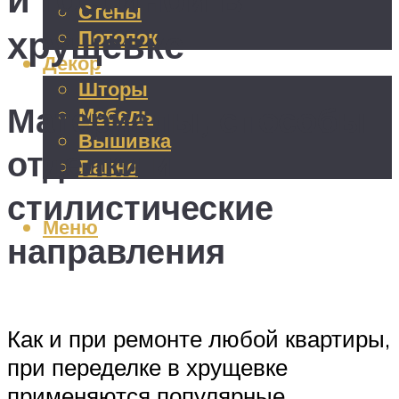
Стены
хрущевке
Потолок
Декор
Шторы
Материалы, способы
Мебель
Вышивка
отделки и
Панно
стилистические
Меню
направления
Как и при ремонте любой квартиры,
при переделке в хрущевке
применяются популярные