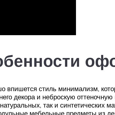
обенности оф
о впишется стиль минимализм, кото
него декора и неброскую оттеночную
 натуральных, так и синтетических 
одульные мебельные предметы из дере