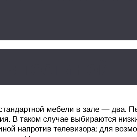
 в гостиной
тандартной мебели в зале — два. П
я. В таком случае выбираются низки
иной напротив телевизора: для возм