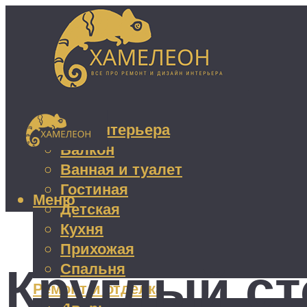
Дизайн интерьера
Балкон
Ванная и туалет
Гостиная
Меню
Детская
Кухня
Прихожая
Круглый ст
Спальня
Ремонт и отделка