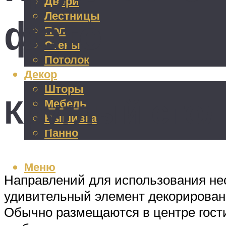
Двери
Лестницы
фото
Пол
Стены
Потолок
Декор
Шторы
Круглый стол
Мебель
Вышивка
Панно
Меню
Направлений для использования нес
удивительный элемент декорировани
Обычно размещаются в центре гост