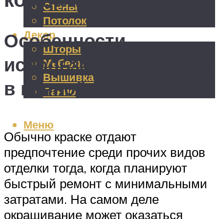
Стены
Потолок
Декор
Особенности
Шторы
использования краски
Мебель
Вышивка
в ванной
Панно
Меню
Обычно краске отдают
предпочтение среди прочих видов
отделки тогда, когда планируют
быстрый ремонт с минимальными
затратами. На самом деле
окрашивание может оказаться