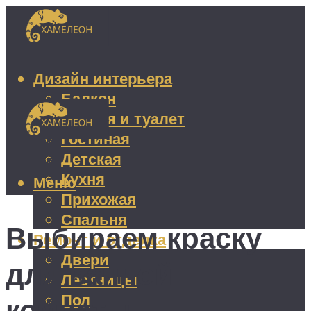
Дизайн интерьера
Балкон
Ванная и туалет
Гостиная
Детская
Кухня
Меню
Прихожая
Спальня
Выбираем краску
Ремонт и отделка
Двери
для ванной
Лестницы
Пол
комнаты