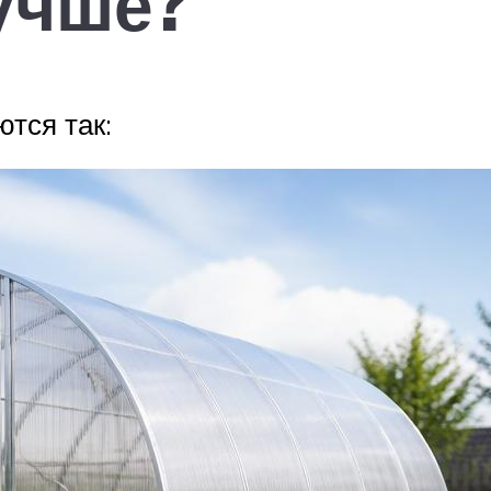
учше?
тся так: