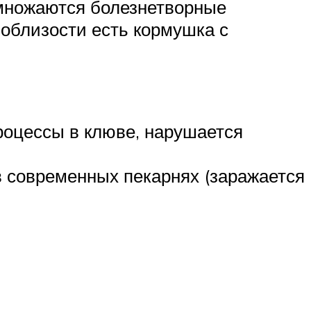
змножаются болезнетворные
поблизости есть кормушка с
роцессы в клюве, нарушается
в современных пекарнях (заражается