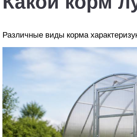
Какой корм л
Различные виды корма характеризую