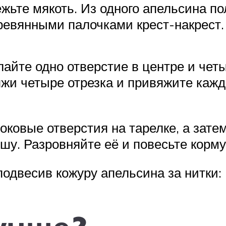
жьте мякоть. Из одного апельсина по
ревянными палочками крест-накрест.
айте одно отверстие в центре и четы
яжи четыре отрезка и привяжите кажд
оковые отверстия на тарелке, а зате
шу. Разровняйте её и повесьте корму
одвесив кожуру апельсина за нитки: