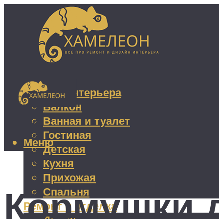
Дизайн интерьера
Балкон
Ванная и туалет
Гостиная
Меню
Детская
Кухня
Прихожая
Кормушки 
Спальня
Ремонт и отделка