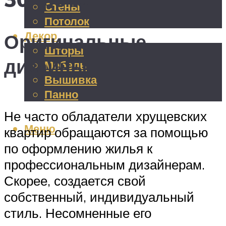
Стены
Потолок
Декор
Оригинальные
Шторы
дизайны
Мебель
Вышивка
Панно
Не часто обладатели хрущевских
Меню
квартир обращаются за помощью
по оформлению жилья к
профессиональным дизайнерам.
Скорее, создается свой
собственный, индивидуальный
стиль. Несомненные его