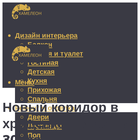
Дизайн интерьера
Балкон
Ванная и туалет
Гостиная
Детская
Кухня
Меню
Прихожая
Спальня
Новый коридор в
Ремонт и отделка
Двери
хрущевке: дизайн и
Лестницы
Пол
30 фото