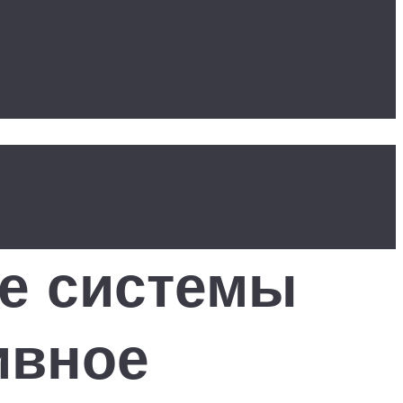
ерсальность
е системы
ивное