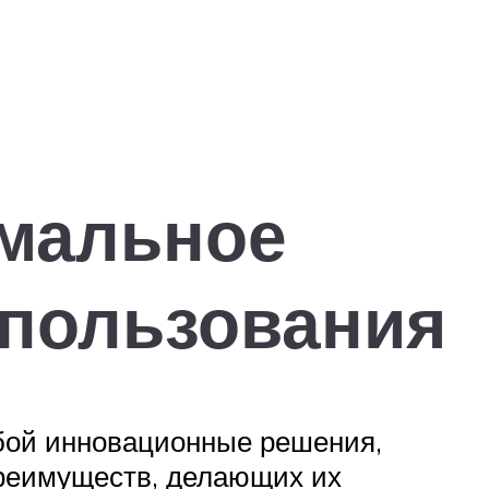
имальное
спользования
бой инновационные решения,
реимуществ, делающих их