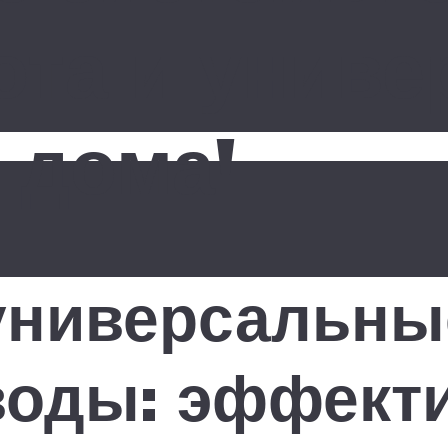
ота и унив
 дома!
универсальны
воды: эффект