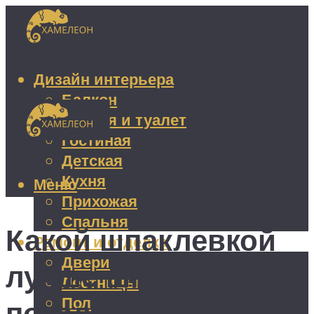
Дизайн интерьера
Балкон
Ванная и туалет
Гостиная
Детская
Кухня
Меню
Прихожая
Спальня
Какой шпаклевкой
Ремонт и отделка
Двери
лучше шпаклевать
Лестницы
Пол
потолок