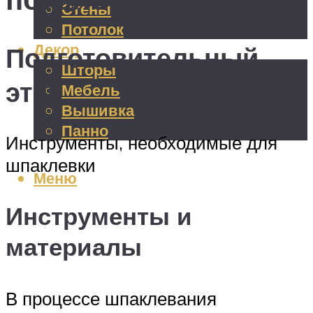
Стены
Потолок
Декор
Подготовительный
Шторы
этап
Мебель
Вышивка
Панно
Инструменты, необходимые для
шпаклевки
Меню
Инструменты и
материалы
В процессе шпаклевания