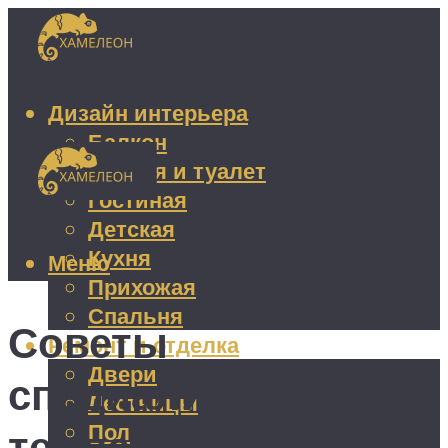
Дизайн интерьера
Балкон
Ванная и туалет
Гостиная
Детская
Кухня
Меню
Прихожая
Спальня
Советы
Ремонт и отделка
Двери
специалистов: какая
Лестницы
Пол
температура