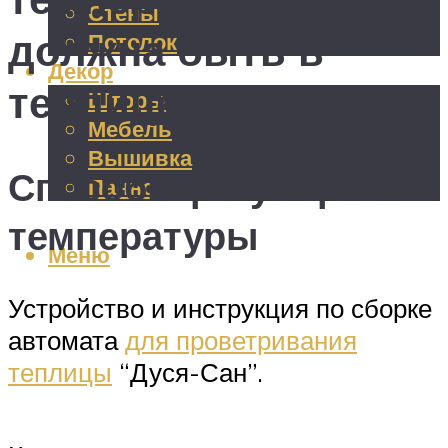
Стены
должна быть в
Потолок
Декор
теплице
Шторы
Мебель
Вышивка
Способы регулировки
Панно
температуры
Меню
Устройство и инструкция по сборке
автомата
для проветривания
теплицы
“Дуся-Сан”.