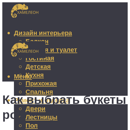
Дизайн интерьера
Балкон
Ванная и туалет
Гостиная
Детская
Кухня
Меню
Прихожая
Спальня
Как выбрать букеты
Ремонт и отделка
Двери
роз
Лестницы
Пол