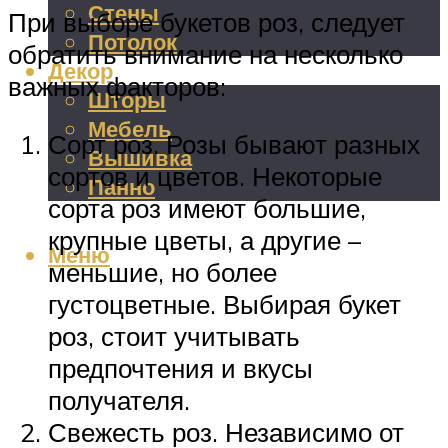
Стены
При выборе букетов роз, следует
Потолок
обратить внимание на несколько
Декор
важных факторов:
Шторы
Мебель
Сорт роз. Розы бывают разных
Вышивка
сортов и цветов. Некоторые
Панно
сорта роз имеют большие,
крупные цветы, а другие –
Меню
меньшие, но более
густоцветные. Выбирая букет
роз, стоит учитывать
предпочтения и вкусы
получателя.
Свежесть роз. Независимо от