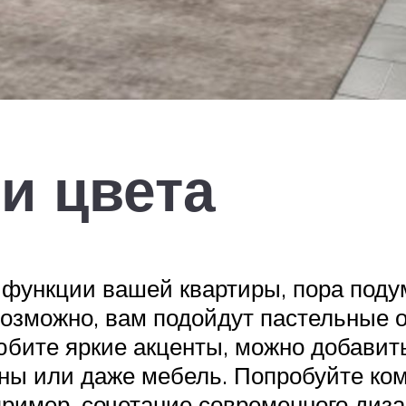
и цвета
 функции вашей квартиры, пора подум
возможно, вам подойдут пастельные 
юбите яркие акценты, можно добавит
ны или даже мебель. Попробуйте ко
ример, сочетание современного диза