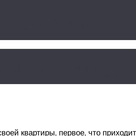
 Казани
ается ваш ид
воей квартиры, первое, что приходи