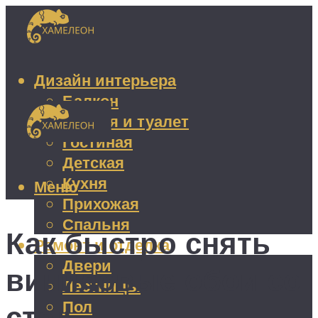
Дизайн интерьера
Балкон
Ванная и туалет
Гостиная
Детская
Кухня
Меню
Прихожая
Спальня
Как быстро снять
Ремонт и отделка
Двери
виниловые обои со
Лестницы
Пол
стен