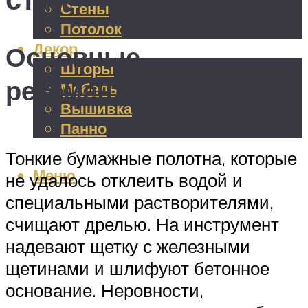
Стены
Потолок
Декор
Основные
Шторы
рекомендации
Мебель
Вышивка
Панно
Тонкие бумажные полотна, которые
Меню
не удалось отклеить водой и
специальными растворителями,
счищают дрелью. На инструмент
надевают щетку с железными
щетинами и шлифуют бетонное
основание. Неровности,