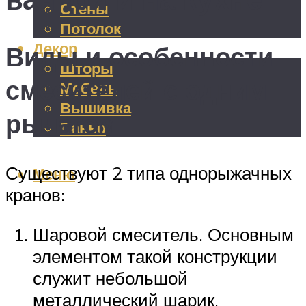
Стены
Потолок
Декор
Виды и особенности
Шторы
смесителей с одним
Мебель
Вышивка
рычагом
Панно
Существуют 2 типа однорыжачных
Меню
кранов:
Шаровой смеситель. Основным
элементом такой конструкции
служит небольшой
металлический шарик,