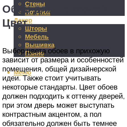
Стены
Обои для прихожей.
Потолок
Цвет
Декор
Шторы
Мебель
Вышивка
Выбор цвета обоев в прихожую
Панно
зависит от размера и особенностей
помещения, общей дизайнерской
Меню
идеи. Также стоит учитывать
некоторые стандарты. Цвет обоев
должен подходить к оттенку дверей,
при этом дверь может выступать
контрастным акцентом, а пол
обязательно должен быть темнее