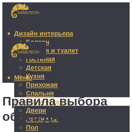
Дизайн интерьера
Балкон
Ванная и туалет
Гостиная
Детская
Кухня
Меню
Прихожая
Спальня
Правила выбора
Ремонт и отделка
Двери
обоев для прихожей
Лестницы
Пол