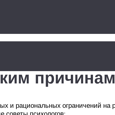
спальной к
ходящие по
ским причина
х и рациональных ограничений на р
е советы психологов: