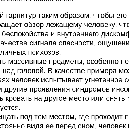
й гарнитур таким образом, чтобы ег
ращает обзор лежащему человеку, что
 беспокойства и внутреннего диском
качестве сигнала опасности, ощущен
зличных психозов.
ть массивные предметы, особенно не
, над головой. В качестве примера м
аях человек испытывает угнетенное с
и другие проявления синдромов инсо
ь кровать на другое место или снять
уется.
ать под тем местом, где проходит по
стоянно видя ее перед сном, человек