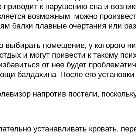
о приводит к нарушению сна и возни
вляется возможным, можно произвест
аям балки плавные очертания или ра
о выбирать помещение, у которого ни
дых и могут привести к такому псих
избавиться от нее будет проблематич
щи балдахина. После его установки 
елевизор напротив постели, поскольк
ательно устанавливать кровать, пер