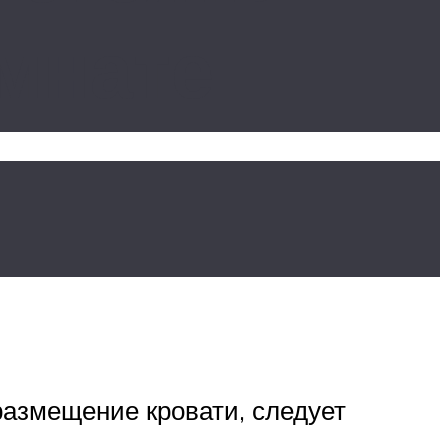
омнате
м
азмещение кровати, следует