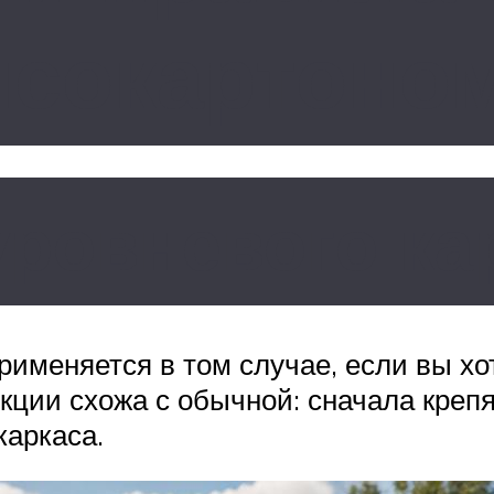
псокартоно
ровневого ка
именяется в том случае, если вы хот
укции схожа с обычной: сначала креп
каркаса.