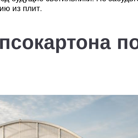
ию из плит.
ипсокартона п