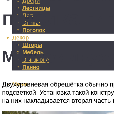
Двери
Лестницы
потолка ги
Пол
Стены
Потолок
Декор
Шторы
Монтаж двуху
Мебель
Вышивка
Панно
Двухуровневая обрешётка обычно пр
Меню
подсветкой. Установка такой констр
на них накладывается вторая часть 