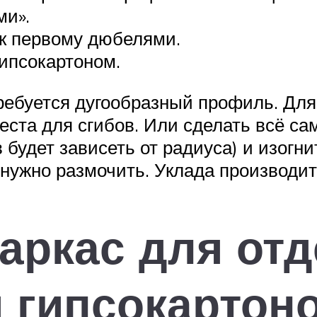
ми».
 к первому дюбелями.
ипсокартоном.
требуется дугообразный профиль. Для
еста для сгибов. Или сделать всё са
в будет зависеть от радиуса) и изогн
н нужно размочить. Уклада производи
каркас для от
 гипсокартон