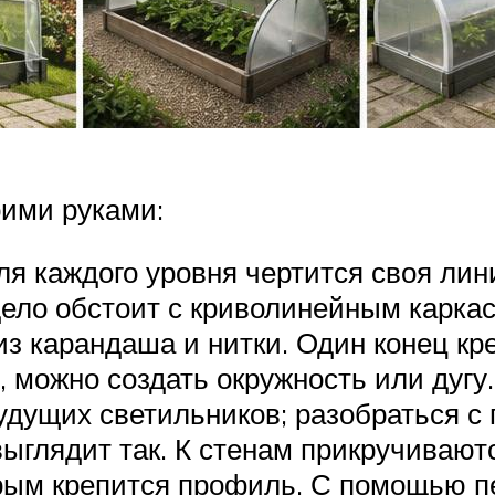
оими руками:
ля каждого уровня чертится своя ли
ело обстоит с криволинейным каркас
з карандаша и нитки. Один конец кре
 можно создать окружность или дугу.
удущих светильников; разобраться с
выглядит так. К стенам прикручиваю
орым крепится профиль. С помощью п