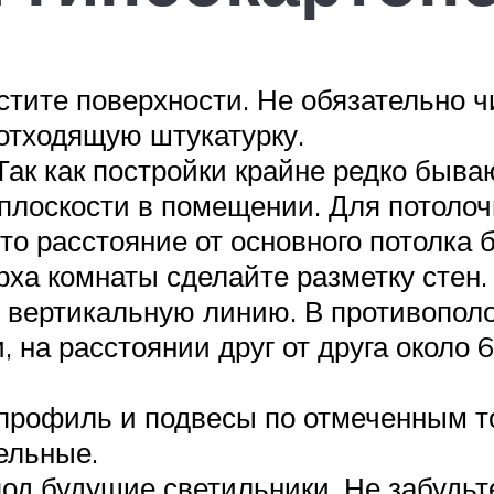
тите поверхности. Не обязательно чи
 отходящую штукатурку.
Так как постройки крайне редко быв
 плоскости в помещении. Для потоло
то расстояние от основного потолка 
ха комнаты сделайте разметку стен. 
е вертикальную линию. В противополо
 на расстоянии друг от друга около 
профиль и подвесы по отмеченным т
ельные.
од будущие светильники. Не забудьт