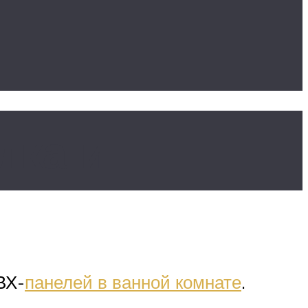
лка и
ВХ-
панелей в ванной комнате
.