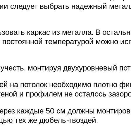
ции следует выбрать надежный мета
ьзовать каркас из металла. В остал
 постоянной температурой можно ис
честь, монтируя двухуровневый пот
 на потолок необходимо плотно фик
теной и профилем не осталось зазоро
через каждые 50 см должны монтиров
щью тех же дюбель-гвоздей.