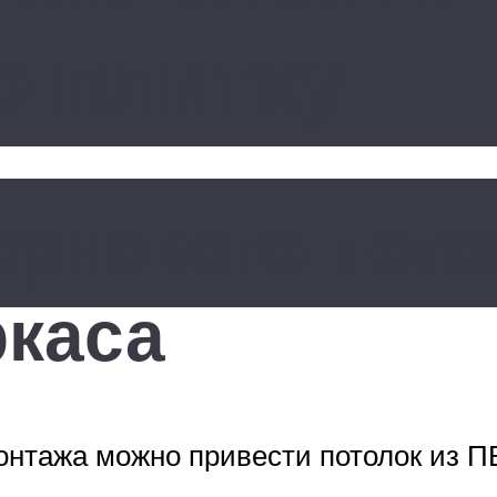
ю плитку
ернового пото
ркаса
онтажа можно привести потолок из П