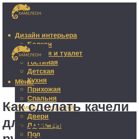
Дизайн интерьера
Балкон
Ванная и туалет
Гостиная
Детская
Кухня
Меню
Прихожая
Спальня
Как сделать качели
Ремонт и отделка
Двери
для дачи своими
Лестницы
Пол
руками