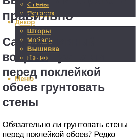
Стены
правильно
Потолок
Декор
Шторы
Самый главный
Мебель
Вышивка
вопрос: нужно ли
Панно
перед поклейкой
Меню
обоев грунтовать
стены
Обязательно ли грунтовать стены
перед поклейкой обоев? Редко