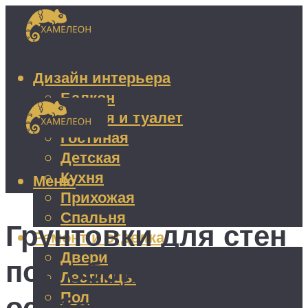
Дизайн интерьера
Балкон
Ванная и туалет
Гостиная
Детская
Кухня
Меню
Прихожая
Спальня
Грунтовки для стен
Ремонт и отделка
Двери
под обои:
Лестницы
Пол
особенности