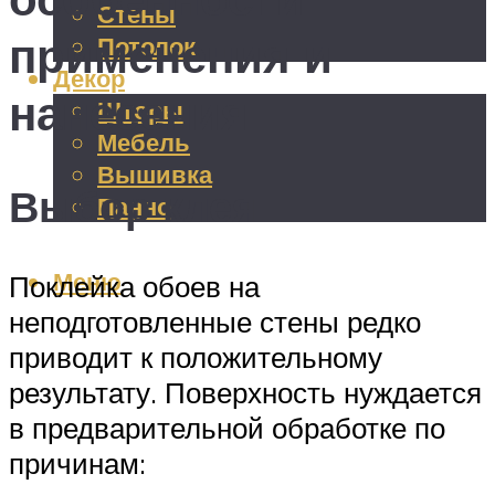
Стены
применения и
Потолок
Декор
нанесения
Шторы
Мебель
Вышивка
Выбор клея
Панно
Меню
Поклейка обоев на
неподготовленные стены редко
приводит к положительному
результату. Поверхность нуждается
в предварительной обработке по
причинам: