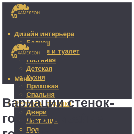
Дизайн интерьера
Балкон
Ванная и туалет
Гостиная
Детская
Кухня
Меню
Прихожая
Спальня
Вариации стенок-
Ремонт и отделка
Двери
горок в дизайне
Лестницы
Пол
гостиной комнаты