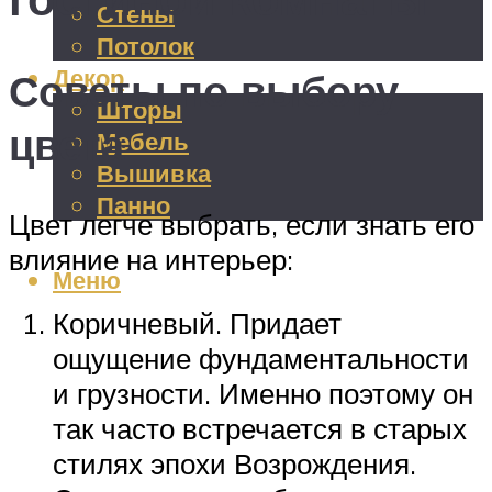
Стены
Потолок
Декор
Советы по выбору
Шторы
цвета
Мебель
Вышивка
Панно
Цвет легче выбрать, если знать его
влияние на интерьер:
Меню
Коричневый. Придает
ощущение фундаментальности
и грузности. Именно поэтому он
так часто встречается в старых
стилях эпохи Возрождения.