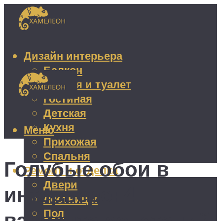
Дизайн интерьера
Балкон
Ванная и туалет
Гостиная
Детская
Кухня
Меню
Прихожая
Спальня
Голубые обои в
Ремонт и отделка
Двери
интерьере: 4
Лестницы
Пол
варианта сочетаний