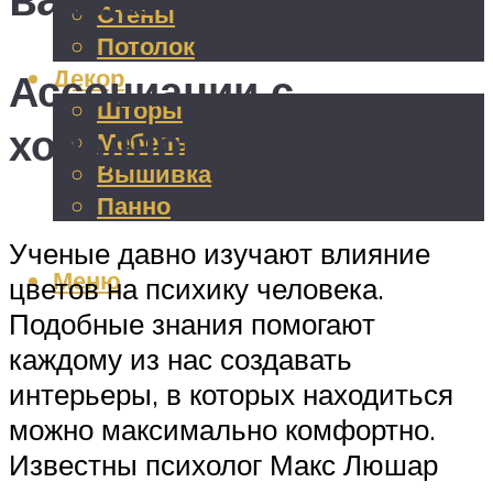
Стены
Потолок
Декор
Ассоциации с
Шторы
холодной палитрой
Мебель
Вышивка
Панно
Ученые давно изучают влияние
Меню
цветов на психику человека.
Подобные знания помогают
каждому из нас создавать
интерьеры, в которых находиться
можно максимально комфортно.
Известны психолог Макс Люшар