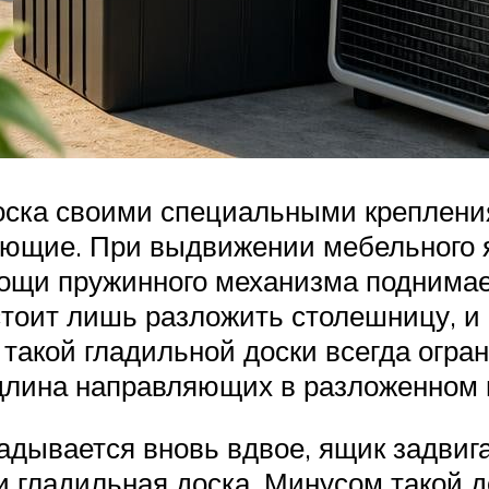
оска своими специальными крепления
яющие. При выдвижении мебельного 
мощи пружинного механизма поднимае
 стоит лишь разложить столешницу, 
 такой гладильной доски всегда огра
длина направляющих в разложенном 
дывается вновь вдвое, ящик задвига
и гладильная доска. Минусом такой д