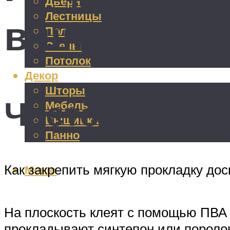
Двери
Лестницы
в шкаф
Пол
Стены
Потолок
Декор
Шторы
Часто спраш
Мебель
Вышивка
Панно
Как закрепить мягкую прокладку дос
Меню
На плоскость клеят с помощью ПВА
прокладывают синтепон или поролон