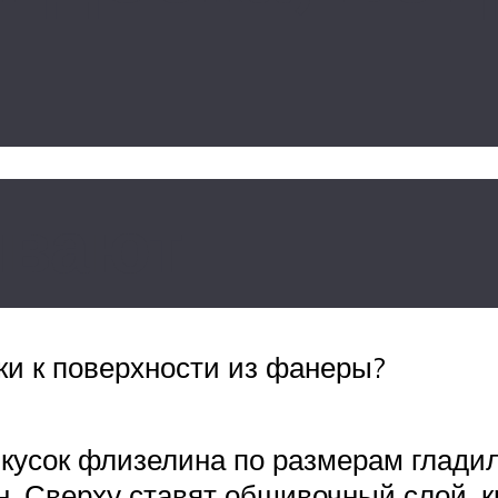
ивают
ки к поверхности из фанеры?
 кусок флизелина по размерам глади
. Сверху ставят обшивочный слой, к