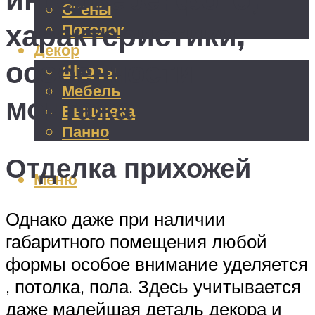
Стены
характеристики,
Потолок
Декор
особенности
Шторы
Мебель
монтажа
Вышивка
Панно
Отделка прихожей
Меню
Однако даже при наличии
габаритного помещения любой
формы особое внимание уделяется
, потолка, пола. Здесь учитывается
даже малейшая деталь декора и