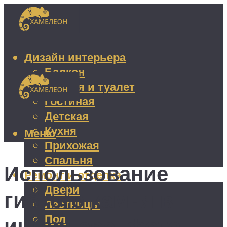
Дизайн интерьера
Балкон
Ванная и туалет
Гостиная
Детская
Кухня
Меню
Прихожая
Спальня
Использование
Ремонт и отделка
Двери
гибкого камня в
Лестницы
Пол
интерьере: фото,