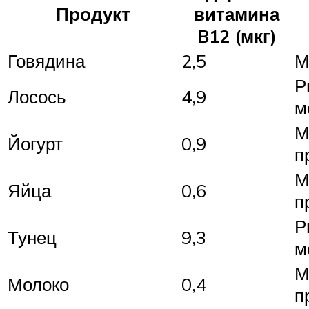
Продукт
витамина
B12 (мкг)
Говядина
2,5
М
Р
Лосось
4,9
м
М
Йогурт
0,9
п
М
Яйца
0,6
п
Р
Тунец
9,3
м
М
Молоко
0,4
п