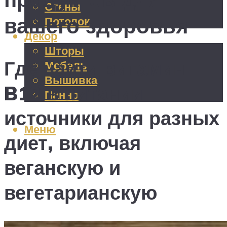
Стены
вашего здоровья
Потолок
Декор
Шторы
Где найти витамин
Мебель
Вышивка
B12 в питании:
Панно
источники для разных
Меню
диет, включая
веганскую и
вегетарианскую