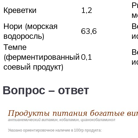
Р
Креветки
1,2
м
Нори (морская
В
63,6
водоросль)
и
Темпе
В
(ферментированный
0,1
и
соевый продукт)
Вопрос – ответ