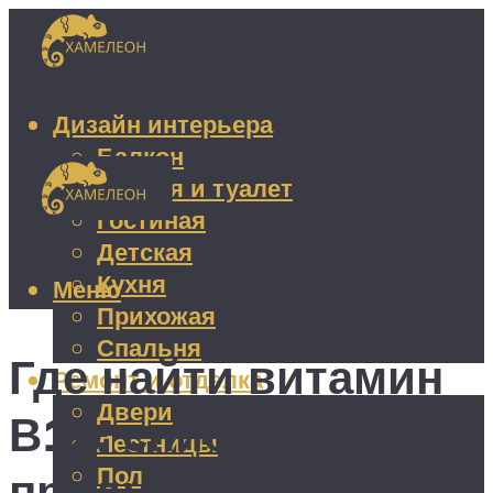
Дизайн интерьера
Балкон
Ванная и туалет
Гостиная
Детская
Кухня
Меню
Прихожая
Спальня
Где найти витамин
Ремонт и отделка
Двери
В12: список
Лестницы
Пол
продуктов для