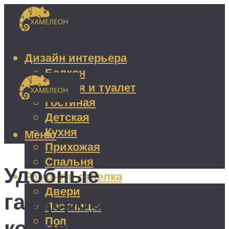
Дизайн интерьера
Балкон
Ванная и туалет
Гостиная
Детская
Кухня
Меню
Прихожая
Спальня
Удобные
Ремонт и отделка
Двери
гардеробные
Лестницы
Пол
комнаты