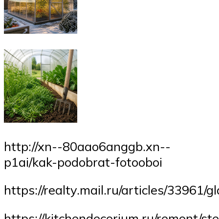
http://xn--80aao6anggb.xn--
p1ai/kak-podobrat-fotooboi
https://realty.mail.ru/articles/33961
https://kitchendecorium.ru/remont/ste