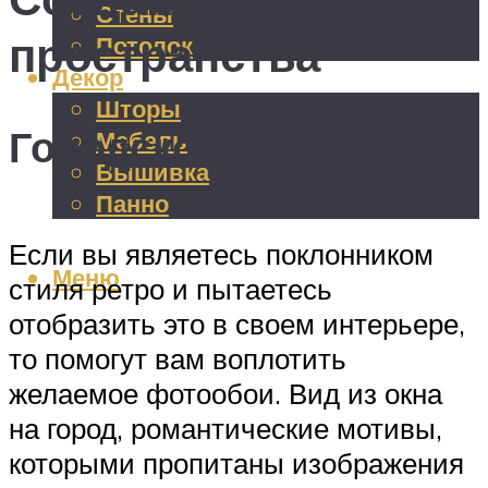
Стены
пространства
Потолок
Декор
Шторы
Городской пейзаж
Мебель
Вышивка
Панно
Если вы являетесь поклонником
Меню
стиля ретро и пытаетесь
отобразить это в своем интерьере,
то помогут вам воплотить
желаемое фотообои. Вид из окна
на город, романтические мотивы,
которыми пропитаны изображения