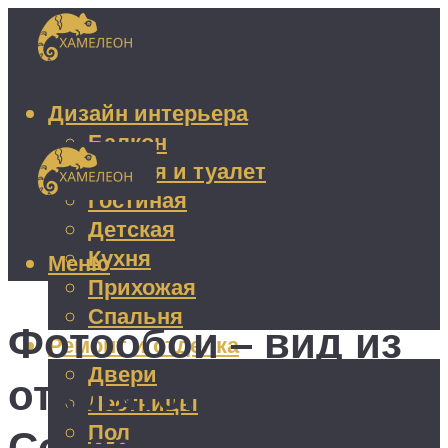
Дизайн интерьера
Балкон
Ванная и туалет
Гостиная
Детская
Кухня
Меню
Прихожая
Спальня
Фотообои – вид из
Ремонт и отделка
Двери
открытого окна.
Лестницы
Пол
Создайте иллюзию