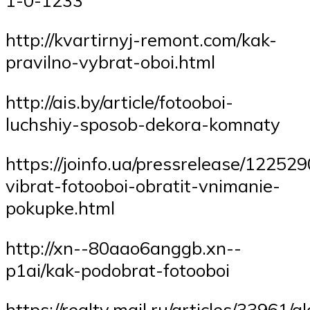
http://kvartirnyj-remont.com/kak-
pravilno-vybrat-oboi.html
http://ais.by/article/fotooboi-
luchshiy-sposob-dekora-komnaty
https://joinfo.ua/pressrelease/12252
vibrat-fotooboi-obratit-vnimanie-
pokupke.html
http://xn--80aao6anggb.xn--
p1ai/kak-podobrat-fotooboi
https://realty.mail.ru/articles/33961