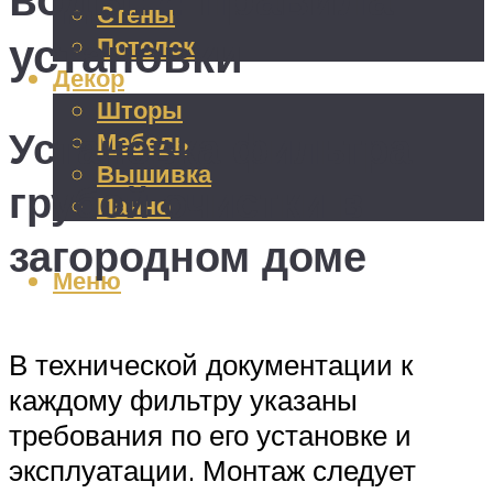
Стены
установки
Потолок
Декор
Шторы
Установка фильтра
Мебель
Вышивка
грубой очистки в
Панно
загородном доме
Меню
В технической документации к
каждому фильтру указаны
требования по его установке и
эксплуатации. Монтаж следует