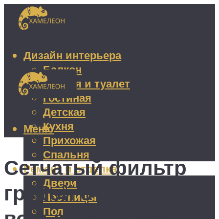
Дизайн интерьера
Балкон
Ванная и туалет
Гостиная
Детская
Кухня
Меню
Прихожая
Спальня
Сетчатый фильтр
Ремонт и отделка
Двери
грубой очистки
Лестницы
Пол
воды: 4 правила