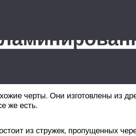
 ламинирован
ожие черты. Они изготовлены из дре
е же есть.
остоит из стружек, пропущенных чере