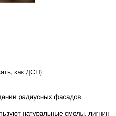
ть, как ДСП);
здании радиусных фасадов
ользуют натуральные смолы, лигнин