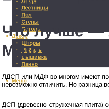
Двери
Лестницы
Пол
Стены
Что лучше —
Потолок
Декор
Шторы
МДФ
Мебель
Вышивка
Панно
ЛДСП или МДФ во многом имеют пох
Меню
невозможно отличить. Но разница вс
ДСП (древесно-стружечная плита) с