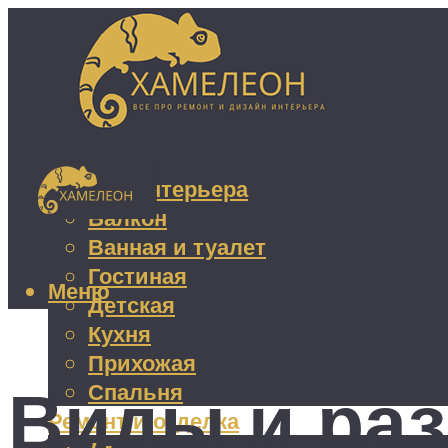
Дизайн интерьера
Балкон
Ванная и туалет
Гостиная
Меню
Детская
Кухня
Прихожая
Виды и ра
Спальня
Ремонт и отделка