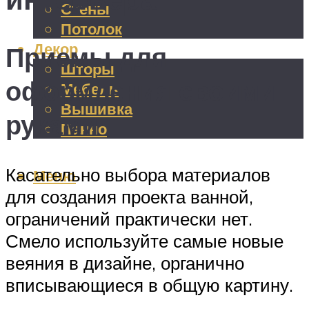
Стены
Потолок
Декор
Приемы для
Шторы
оформления своими
Мебель
Вышивка
руками
Панно
Касательно выбора материалов
Меню
для создания проекта ванной,
ограничений практически нет.
Смело используйте самые новые
веяния в дизайне, органично
вписывающиеся в общую картину.