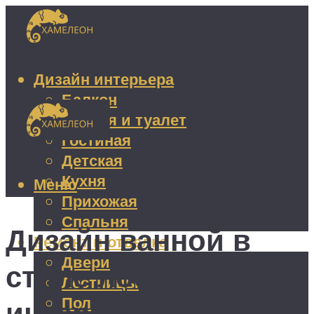
Дизайн интерьера
Балкон
Ванная и туалет
Гостиная
Детская
Кухня
Меню
Прихожая
Спальня
Дизайн ванной в
Ремонт и отделка
Двери
стиле лофт — фото
Лестницы
Пол
интерьера